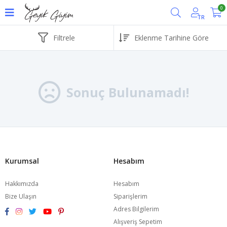
0
TR
Filtrele
Sonuç Bulunamadı!
Kurumsal
Hesabım
Hakkımızda
Hesabım
Bize Ulaşın
Siparişlerim
Adres Bilgilerim
Alışveriş Sepetim