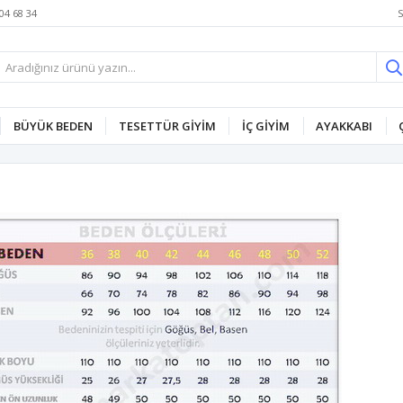
S
04 68 34
BÜYÜK BEDEN
TESETTÜR GİYİM
İÇ GİYİM
AYAKKABI