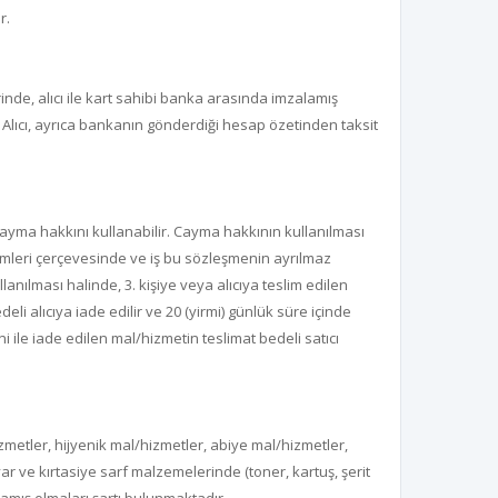
r.
rinde, alıcı ile kart sahibi banka arasında imzalamış
. Alıcı, ayrıca bankanın gönderdiği hesap özetinden taksit
cayma hakkını kullanabilir. Cayma hakkının kullanılması
kümleri çerçevesinde ve iş bu sözleşmenin ayrılmaz
anılması halinde, 3. kişiye veya alıcıya teslim edilen
li alıcıya iade edilir ve 20 (yirmi) günlük süre içinde
ile iade edilen mal/hizmetin teslimat bedeli satıcı
zmetler, hijyenik mal/hizmetler, abiye mal/hizmetler,
yar ve kırtasiye sarf malzemelerinde (toner, kartuş, şerit