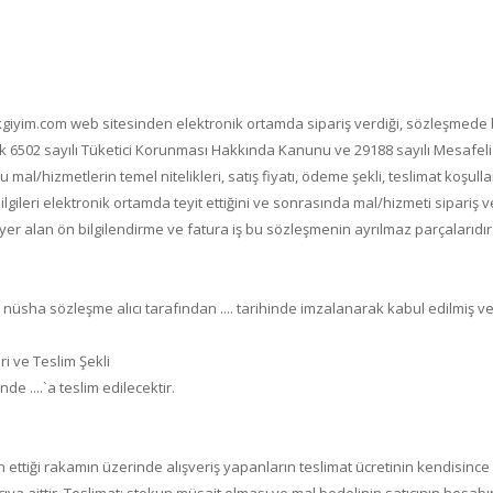
giyim.com
web sitesinden elektronik ortamda sipariş verdiği, sözleşmede b
i olarak 6502 sayılı Tüketici Korunması Hakkında Kanunu ve 29188 sayılı Mesaf
al/hizmetlerin temel nitelikleri, satış fiyatı, ödeme şekli, teslimat koşulları
gileri elektronik ortamda teyit ettiğini ve sonrasında mal/hizmeti sipariş
r alan ön bilgilendirme ve fatura iş bu sözleşmenin ayrılmaz parçalarıdır
nüsha sözleşme alıcı tarafından .... tarihinde imzalanarak kabul edilmiş ve 
i ve Teslim Şekli
de ....`a teslim edilecektir.
 ilan ettiği rakamın üzerinde alışveriş yapanların teslimat ücretinin kendis