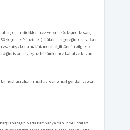
ahsi geçen nitelikleri haiz ve yine sözleşmede satış
eli Sözleşmeler Yönetmeliği hükümleri gereğince tarafların
 vs. satışa konu mal/hizmet ile ilgili tüm ön bilgiler ve
 verdiğini is bu sözleşme hükümlerince kabul ve beyan
.
bir nüshası alıcının mail adresine mail gönderilecektir.
ince karşılanacağını yada kampanya dahilinde ücretsiz