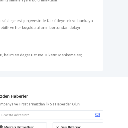
amış olmaları şartı bulunmaktadır.
kartı sözleşmesi çerçevesinde faiz ödeyecek ve bankaya
debilir ve her koşulda alıcının borcundan dolayı
i, belirtilen değer üstüne Tüketici Mahkemeleri;
izden Haberler
mpanya ve Fırsatlarımızdan İlk Siz Haberdar Olun!
Müşteri Hizmetleri:
Geri Bildirim: