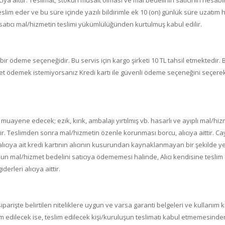
ıya aittir. Teslimat; stokun müsait olması ve mal bedelinin satıcının hesab
eslim eder ve bu süre içinde yazılı bildirimle ek 10 (on) günlük süre uzatım
 satıcı mal/hizmetin teslimi yükümlülüğünden kurtulmuş kabul edilir.
r ödeme seçeneğidir. Bu servis için kargo şirketi 10 TL tahsil etmektedir. B
t ödemek istemiyorsanız Kredi kartı ile güvenli ödeme seçeneğini seçerek ö
ayene edecek; ezik, kırık, ambalajı yırtılmış vb. hasarlı ve ayıplı mal/hiz
r. Teslimden sonra mal/hizmetin özenle korunması borcu, alıcıya aittir. Ca
lıcıya ait kredi kartının alıcının kusurundan kaynaklanmayan bir şekilde ye
nun mal/hizmet bedelini satıcıya ödememesi halinde, Alıcı kendisine teslim 
rleri alıcıya aittir.
parişte belirtilen niteliklere uygun ve varsa garanti belgeleri ve kullanım
im edilecek ise, teslim edilecek kişi/kuruluşun teslimatı kabul etmemesinde