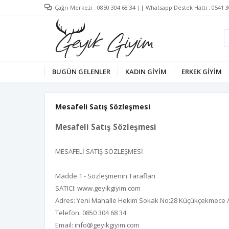
Çağrı Merkezi :
0850 304 68 34
|| Whatsapp Destek Hattı :
0541 3
BUGÜN GELENLER
KADIN GİYİM
ERKEK GİYİM
Mesafeli Satış Sözleşmesi
Mesafeli Satış Sözleşmesi
MESAFELİ SATIŞ SÖZLEŞMESİ
Madde 1 - Sözleşmenin Tarafları
SATICI:
www.geyikgiyim.com
Adres: Yeni Mahalle Hekim Sokak No:28 Küçükçekmece /
Telefon: 0850 304 68 34
Email:
info@geyikgiyim.com