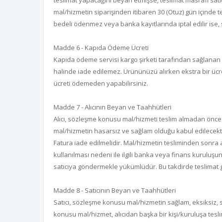
teslimat yapacağını beyan etmişse, teslimat masrafı satıc
mal/hizmetin siparişinden itibaren 30 (Otuz) gün içinde t
bedeli ödenmez veya banka kayıtlarında iptal edilir ise,
Madde 6 - Kapıda Ödeme Ücreti
Kapıda ödeme servisi kargo şirketi tarafından sağlanan bi
halinde iade edilemez. Ürününüzü alırken ekstra bir ücre
ücreti ödemeden yapabilirsiniz.
Madde 7 - Alıcının Beyan ve Taahhütleri
Alıcı, sözleşme konusu mal/hizmeti teslim almadan önce mu
mal/hizmetin hasarsız ve sağlam olduğu kabul edilecekti
Fatura iade edilmelidir. Mal/hizmetin tesliminden sonra a
kullanılması nedeni ile ilgili banka veya finans kuruluşu
satıcıya göndermekle yükümlüdür. Bu takdirde teslimat gide
Madde 8 - Satıcının Beyan ve Taahhütleri
Satıcı, sözleşme konusu mal/hizmetin sağlam, eksiksiz, si
konusu mal/hizmet, alıcıdan başka bir kişi/kuruluşa tesl