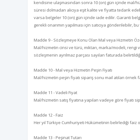
kendisine ulaşmasından sonra 10 (on) gün içinde mal/hizme
süresi dolmadan alıcıya eşit kalite ve fiyatta tedarik ed
varsa belgeler 10 (on) gün içinde iade edilir. Garanti be
gerekli onarımın yapılması için satıcıya gönderilebilir, bu 
Madde 9 - Sözleşmeye Konu Olan Mal veya Hizmetin Özel
Mal/hizmetin cinsi ve türü, miktarı, marka/modeli, rengi v
sözleşmenin ayrılmaz parçası sayılan faturada belirtildiği
Madde 10 - Mal veya Hizmetin Peşin Fiyatı
Mal/hizmetin peşin fiyatı sipariş sonu mail atılan örnek f
Madde 11 - Vadeli Fiyat
Mal/hizmetin satış fiyatına yapılan vadeye göre fiyatı sip
Madde 12 - Faiz
Her yıl Türkiye Cumhuriyeti Hükümetinin belirlediği faiz
Madde 13 - Peşinat Tutarı