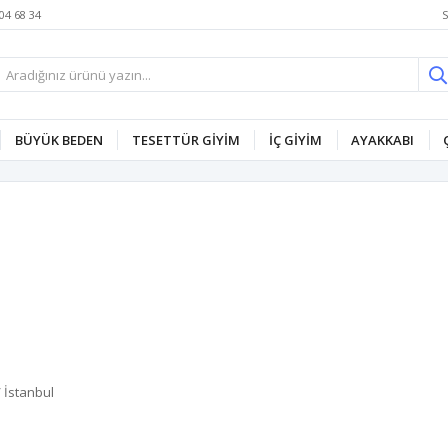
S
04 68 34
BÜYÜK BEDEN
TESETTÜR GİYİM
İÇ GİYİM
AYAKKABI
 İstanbul