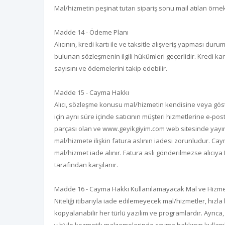
Mal/hizmetin peşinat tutarı sipariş sonu mail atılan örnek
Madde 14 - Ödeme Planı
Alıcının, kredi kartı ile ve taksitle alışveriş yapması du
bulunan sözleşmenin ilgili hükümleri geçerlidir. Kredi ka
sayısını ve ödemelerini takip edebilir.
Madde 15 - Cayma Hakkı
Alıcı, sözleşme konusu mal/hizmetin kendisine veya göste
için aynı süre içinde satıcının müşteri hizmetlerine e-p
parçası olan ve
www.geyikgiyim.com
web sitesinde yayınl
mal/hizmete ilişkin fatura aslının iadesi zorunludur. Caym
mal/hizmet iade alınır. Fatura aslı gönderilmezse alıcıy
tarafından karşılanır.
Madde 16 - Cayma Hakkı Kullanılamayacak Mal ve Hizme
Niteliği itibarıyla iade edilemeyecek mal/hizmetler, hızl
kopyalanabilir her türlü yazılım ve programlardır. Ayrıca,