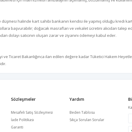
labilmesi için mal/hizmetin ambalajının açılmamış, bozulmamış ve kullanılm
rüde düşmesi halinde kart sahibi bankanın kendisi ile yapmış olduğu kredi 
ollara başvurabilir; doğacak masrafları ve vekalet ücretini alıcıdan talep e
ndan dolayı satıcının oluşan zarar ve ziyanını ödemeyi kabul eder.
i ve Ticaret Bakanlığınca ilan edilen değere kadar Tüketici Hakem Heyetler
dir.
Sözleşmeler
Yardım
B
Ka
Mesafeli Satış Sözleşmesi
Beden Tablosu
İade Politikası
Sıkça Sorulan Sorular
Garanti