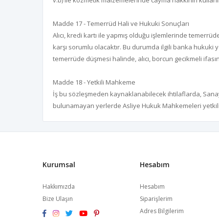
v.b) ile kozmetik malzemelerinde cayma hakkının kullanı
Madde 17 - Temerrüd Hali ve Hukuki Sonuçları
Alıcı, kredi kartı ile yapmış olduğu işlemlerinde temer
karşı sorumlu olacaktır. Bu durumda ilgili banka hukuki y
temerrüde düşmesi halinde, alıcı, borcun gecikmeli ifası
Madde 18 - Yetkili Mahkeme
İş bu sözleşmeden kaynaklanabilecek ihtilaflarda, Sanay
bulunamayan yerlerde Asliye Hukuk Mahkemeleri yetkili
Kurumsal
Hesabım
Hakkımızda
Hesabım
Bize Ulaşın
Siparişlerim
Adres Bilgilerim