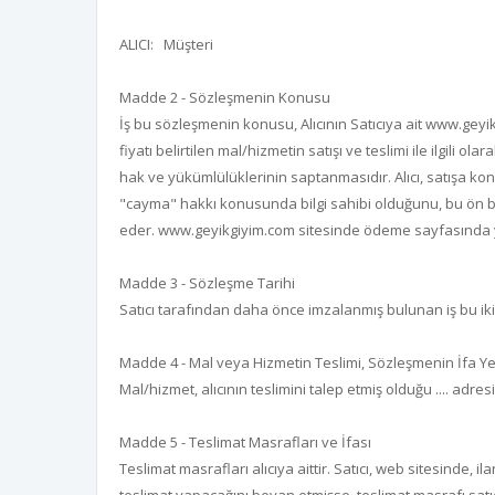
ALICI: Müşteri
Madde 2 - Sözleşmenin Konusu
İş bu sözleşmenin konusu, Alıcının Satıcıya ait
www.geyik
fiyatı belirtilen mal/hizmetin satışı ve teslimi ile ilgil
hak ve yükümlülüklerinin saptanmasıdır. Alıcı, satışa konu m
"cayma" hakkı konusunda bilgi sahibi olduğunu, bu ön bil
eder.
www.geyikgiyim.com
sitesinde ödeme sayfasında ye
Madde 3 - Sözleşme Tarihi
Satıcı tarafından daha önce imzalanmış bulunan iş bu iki 
Madde 4 - Mal veya Hizmetin Teslimi, Sözleşmenin İfa Yer
Mal/hizmet, alıcının teslimini talep etmiş olduğu .... adresin
Madde 5 - Teslimat Masrafları ve İfası
Teslimat masrafları alıcıya aittir. Satıcı, web sitesinde,