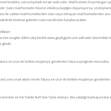
t bedelini, varsa kıymetli evrakı iade eder. Mal/hizmeti 20 (yirmi) gün için
ebilir. Satıcı mal/hizmetin ifasının imkânsızlaştığını düşünüyorsa, sözleşmen
lgesi ile satılan mal/hizmetlerden olan veya olmayan mal/hizmetlerden arıza
takdirde teslimat giderleri satıcı tarafından karşılanacaktır.
likleri
e tüm cergiler dâhil satış bedeli
www.geyikgiyim.com
adlı web sitesindeki m
 gibidir.
atura ve ürün ile birlikte müşteriye gönderilen fatura içeriğinde mevcuttur.
ariş sonu mail atılan örnek fatura ve ürün ile birlikte müşteriye gönderilen
 oranından ve her halde %30`dan fazla olamaz. Alıcı çalıştığı bankaya karşı