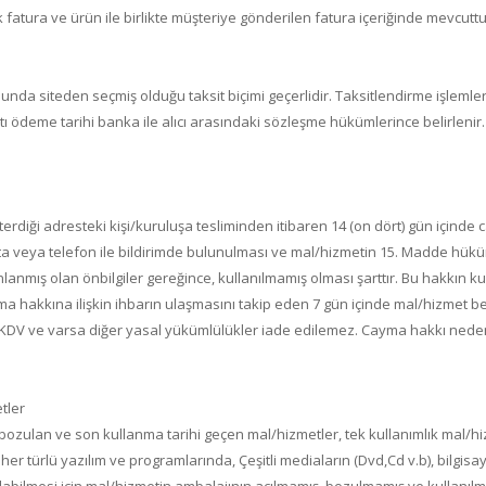
 fatura ve ürün ile birlikte müşteriye gönderilen fatura içeriğinde mevcuttu
rumunda siteden seçmiş olduğu taksit biçimi geçerlidir. Taksitlendirme işlemle
rtı ödeme tarihi banka ile alıcı arasındaki sözleşme hükümlerince belirlenir
rdiği adresteki kişi/kuruluşa tesliminden itibaren 14 (on dört) gün içinde 
osta veya telefon ile bildirimde bulunulması ve mal/hizmetin 15. Madde hü
anmış olan önbilgiler gereğince, kullanılmamış olması şarttır. Bu hakkın kull
a hakkına ilişkin ihbarın ulaşmasını takip eden 7 gün içinde mal/hizmet bede
a KDV ve varsa diğer yasal yükümlülükler iade edilemez. Cayma hakkı nedeni 
tler
a bozulan ve son kullanma tarihi geçen mal/hizmetler, tek kullanımlık mal/hi
 her türlü yazılım ve programlarında, Çeşitli mediaların (Dvd,Cd v.b), bilgisa