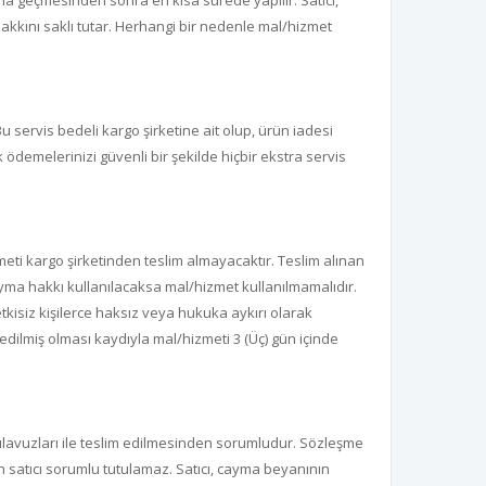
ına geçmesinden sonra en kısa sürede yapılır. Satıcı,
 hakkını saklı tutar. Herhangi bir nedenle mal/hizmet
u servis bedeli kargo şirketine ait olup, ürün iadesi
demelerinizi güvenli bir şekilde hiçbir ekstra servis
meti kargo şirketinden teslim almayacaktır. Teslim alınan
yma hakkı kullanılacaksa mal/hizmet kullanılmamalıdır.
tkisiz kişilerce haksız veya hukuka aykırı olarak
edilmiş olması kaydıyla mal/hizmeti 3 (Üç) gün içinde
 kılavuzları ile teslim edilmesinden sorumludur. Sözleşme
n satıcı sorumlu tutulamaz. Satıcı, cayma beyanının