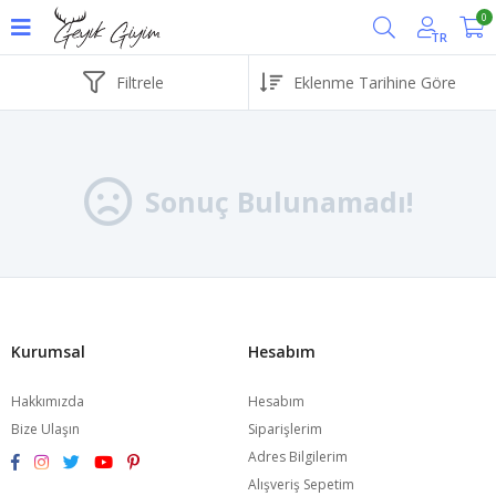
0
TR
Filtrele
Sonuç Bulunamadı!
Kurumsal
Hesabım
Hakkımızda
Hesabım
Bize Ulaşın
Siparişlerim
Adres Bilgilerim
Alışveriş Sepetim