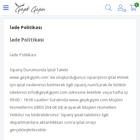
0
TR
İade Politikası
İade Politikası
İade Politikası
Sipariş Durumunda İptal Talebi
www.geyikgiyim.com
’da oluşturduğunuz siparişinizi iptal etmek
için iptal nedeninizi belirterek ilgili sipariş numSüratı ile birlikte
talebinizi
info@geyikgiyim.com
adresine iletebilir veya hafta içi
09:00 – 18:00 saatleri Süratında
www.geyikgiyim.com
Müşteri
Hizmetleri’ni (0850 304 68 34) arayarak Müşteri Hizmetleri
Yetkilisi’ ne bildirebilirsiniz. Sipariş iptali talebiniz ilgili
departmanlara aktarıldıktan sonra iptal onayı
gerçekleştirilecektir.