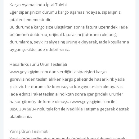
Kargo Aşamasında İptal Talebi
Eğer siparişinizin durumu kargo aşamasındaysa, siparişiniz
iptal edilememektedir.
Bu durumda kargo size ulaştıktan sonra fatura üzerindeki iade
bölümünü doldurup, orijinal faturasını (faturanın olmadığı
durumlarda, sevk irsaliyesini) ürüne ekleyerek, iade koşullarına
uygun şekilde iade edebilirsiniz.
Hasarlı/Kusurlu Ürün Teslimatı
www.geyikgiyim.com
dan verdiğiniz siparişleri kargo
görevlisinden teslim alırken kargo paketinde hasar,kırık yada
çizik vb. bir durum söz konusuysa kargoyu teslim almayarak
iade ediniz.Paket teslim alındıktan sonra içeriğindeki ürünler
hasar görmüş, deforme olmuşsa
www.geyikgiyim.com
ile
0850 304 68 34 nolu telefon ile ivedilikle iletişime geçerek destek
alabilirsiniz.
Yanlış Ürün Teslimatı
Yanlış ürün teslimatı durumunda ürünleri karşı ödemeli olarak