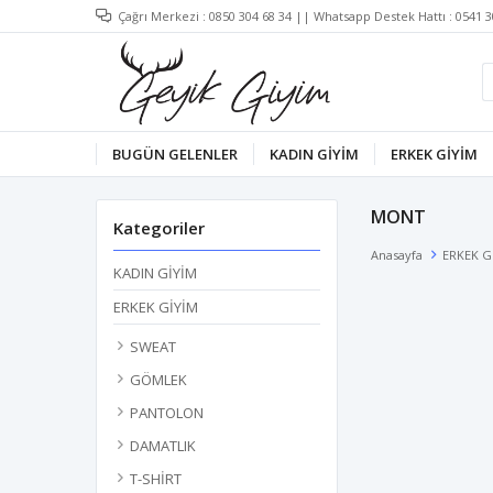
Çağrı Merkezi :
0850 304 68 34
|| Whatsapp Destek Hattı :
0541 3
BUGÜN GELENLER
KADIN GİYİM
ERKEK GİYİM
MONT
Kategoriler
Anasayfa
ERKEK G
KADIN GİYİM
ERKEK GİYİM
SWEAT
GÖMLEK
PANTOLON
DAMATLIK
T-SHİRT