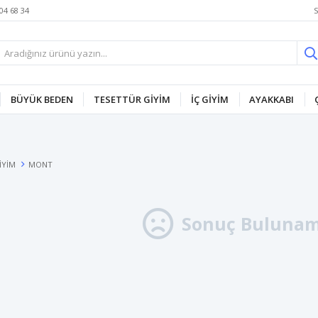
S
04 68 34
BÜYÜK BEDEN
TESETTÜR GİYİM
İÇ GİYİM
AYAKKABI
İYİM
MONT
Sonuç Bulunam